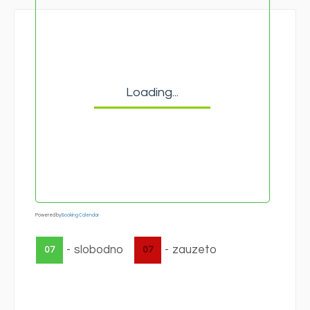
Loading...
Powered by
Booking Calendar
-
slobodno
-
zauzeto
07
07