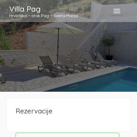
Villa Pag
Toggle
Hrvatska – otok Pag – Sveta Marija
navigati
Rezervacije