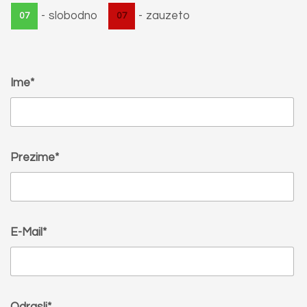
-
slobodno
-
zauzeto
07
07
Ime*
Prezime*
E-Mail*
Odrasli*